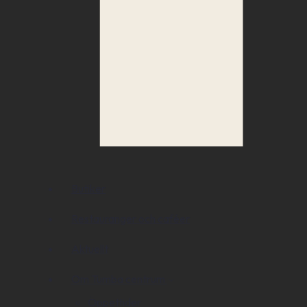
Butiker
Restauranger och caféer
Aktuellt
Om Tumba centrum
Öppettider