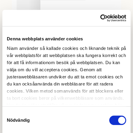
Denna webbplats använder cookies
Niam använder så kallade cookies och liknande teknik på
vår webbplatsför att webbplatsen ska fungera korrekt och
för att få informationom besök på webbplatsen. Du kan
välja om du vill acceptera cookies. Genom att
justerawebbläsaren undviker du att ta emot cookies och
du kan ocksåanvända din webbläsare för att radera
cookies. Vilken metod somanvänds för att blockera eller
ta bort cookies beror på vilkenwebbläsare som används.
Var du än väljer att tillåta våranvändning av cookies bör
du vara medveten om att vi kommer attsamla in
Samtyckesval
information enligt ovan tills du väljer bort våranvändning
Nödvändig
av cookies. När du går in på webbplatsen kan du alltid