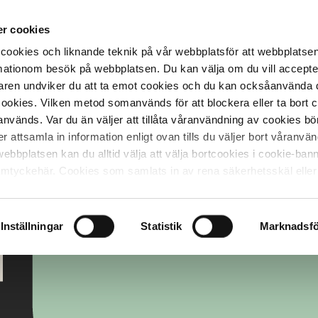
r cookies
cookies och liknande teknik på vår webbplatsför att webbplatse
ormationom besök på webbplatsen. Du kan välja om du vill accept
ren undviker du att ta emot cookies och du kan ocksåanvända 
cookies. Vilken metod somanvänds för att blockera eller ta bort 
vänds. Var du än väljer att tillåta våranvändning av cookies bö
attsamla in information enligt ovan tills du väljer bort våranvä
webbplatsen kan du alltid välja att välja bortcookies i cookie-ba
samtyckehär. Cookies som samlats in av rena säkerhetsskäl eller
ock inte välja bort.
Inställningar
Statistik
Marknadsfö