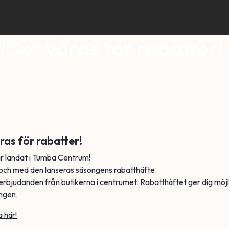
Det våras för rabatter!
as för rabatter!
 landat i Tumba Centrum!
och med den lanseras säsongens rabatthäfte.
 erbjudanden från butikerna i centrumet. Rabatthäftet ger dig möj
ngen.
a här!