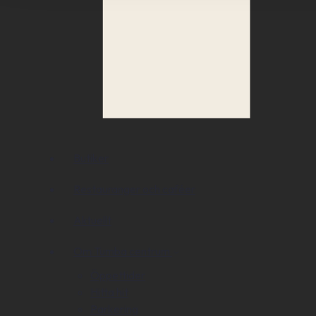
Butiker
Restauranger och caféer
Aktuellt
Om Tumba centrum
Öppettider
Hitta hit
Parkering