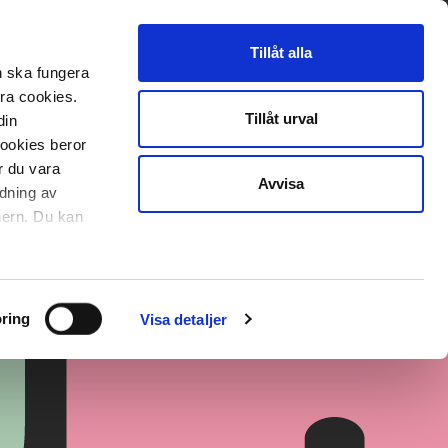
Tillåt alla
n ska fungera
era cookies.
Tillåt urval
din
cookies beror
r du vara
Avvisa
ndning av
nnern. Du kan
ring
Visa detaljer