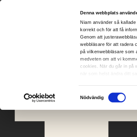
Denna webbplats använde
Niam använder så kallade 
korrekt och för att få inf
Genom att justerawebbläsa
webbläsare för att radera 
på vilkenwebbläsare som an
medveten om att vi kommer 
cookies. När du går in på 
när som helst ändra ditt 
tekniskafunktioner kan du d
Samtyckesval
Nödvändig