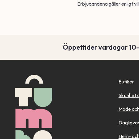
Erbjudandena gäller enligt vi
Öppettider vardagar 10
Butiker
Skönhet 
Mode och
Dagligva
Hem- och 