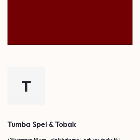
T
Tumba Spel & Tobak
Välkommen till oss – din lokala spel- och servicebutik!