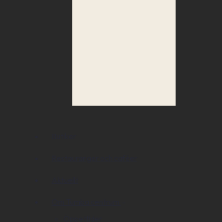
Butiker
Restauranger och caféer
Aktuellt
Om Tumba centrum
Öppettider