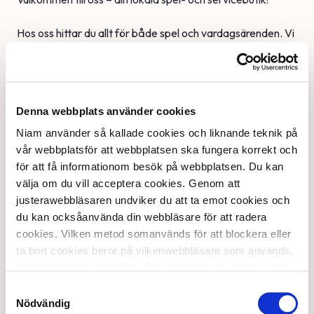
Hos oss hittar du allt för både spel och vardagsärenden. Vi
erbjuder ett brett utbud från ATG, Svenska Spel och andra
spelaktörer, med allt från trav och sport till nummerspel
och lotter.
Denna webbplats använder cookies
Vi är även ombud för DHL och Schenker, vilket gör det
enkelt att både hämta och skicka paket – när det passar
Niam använder så kallade cookies och liknande teknik på
dig.
vår webbplatsför att webbplatsen ska fungera korrekt och
för att få informationom besök på webbplatsen. Du kan
I vår butik hittar du dessutom allt du kan förvänta dig av en
välja om du vill acceptera cookies. Genom att
välsorterad tobakshandel – inklusive en välbesökt
justerawebbläsaren undviker du att ta emot cookies och
cigarrhumidor, ett brett sortiment av vape-produkter,
du kan ocksåanvända din webbläsare för att radera
samt tidningar för alla smaker.
cookies. Vilken metod somanvänds för att blockera eller
ta bort cookies beror på vilkenwebbläsare som används.
Självklart har vi också godis, glass och läsk – ett glatt inslag
Var du än väljer att tillåta våranvändning av cookies bör
för både stora och små!
du vara medveten om att vi kommer attsamla in
Samtyckesval
information enligt ovan tills du väljer bort våranvändning
Nödvändig