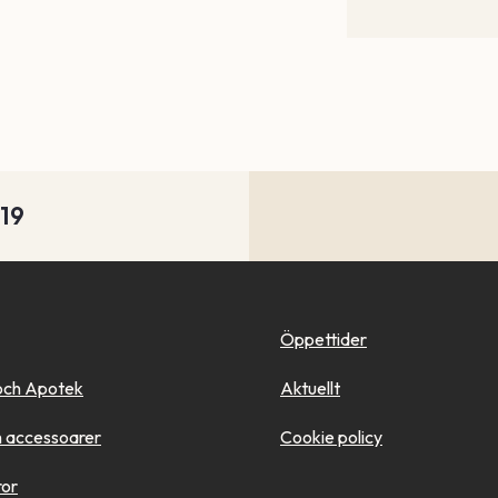
-19
Öppettider
och Apotek
Aktuellt
 accessoarer
Cookie policy
ror