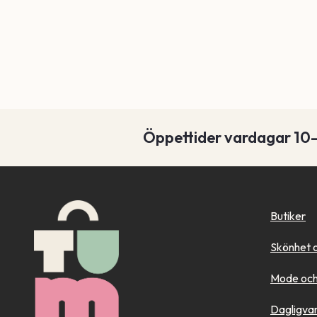
Öppettider vardagar 10
Butiker
Skönhet 
Mode och
Dagligva