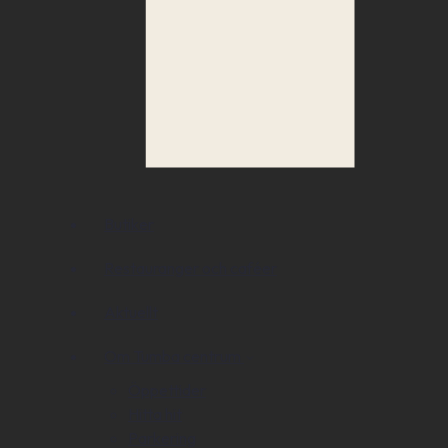
Butiker
Restauranger och caféer
Aktuellt
Om Tumba centrum
Öppettider
Hitta hit
Parkering