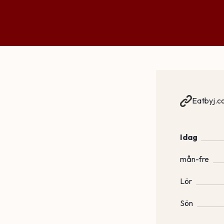
Eatbyj.c
Idag
mån-fre
Lör
Sön