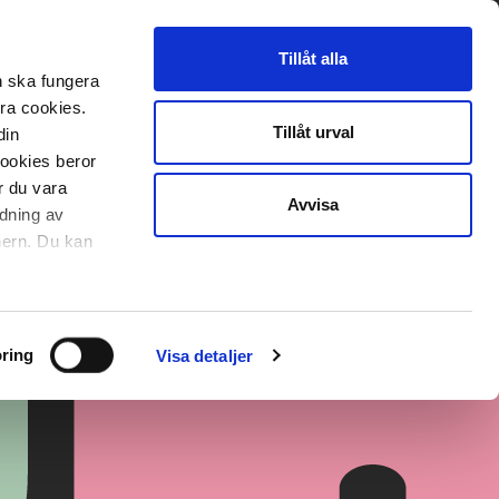
Tillåt alla
n ska fungera
era cookies.
Tillåt urval
din
cookies beror
r du vara
Avvisa
ndning av
nnern. Du kan
ring
Visa detaljer