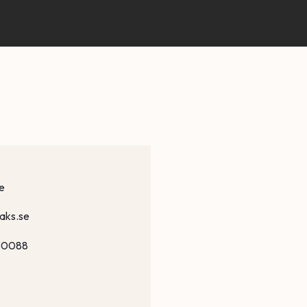
e
aks.se
30088