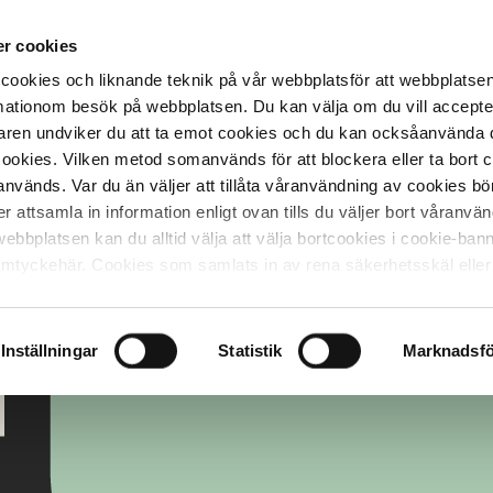
r cookies
cookies och liknande teknik på vår webbplatsför att webbplatse
ormationom besök på webbplatsen. Du kan välja om du vill accept
ren undviker du att ta emot cookies och du kan ocksåanvända 
cookies. Vilken metod somanvänds för att blockera eller ta bort 
vänds. Var du än väljer att tillåta våranvändning av cookies bö
attsamla in information enligt ovan tills du väljer bort våranvä
webbplatsen kan du alltid välja att välja bortcookies i cookie-ba
samtyckehär. Cookies som samlats in av rena säkerhetsskäl eller
ock inte välja bort.
Inställningar
Statistik
Marknadsfö