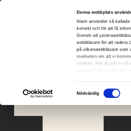
Denna webbplats använde
Niam använder så kallade 
korrekt och för att få inf
Genom att justerawebbläsa
webbläsare för att radera 
på vilkenwebbläsare som an
medveten om att vi kommer 
cookies. När du går in på 
när som helst ändra ditt 
tekniskafunktioner kan du d
Samtyckesval
Nödvändig