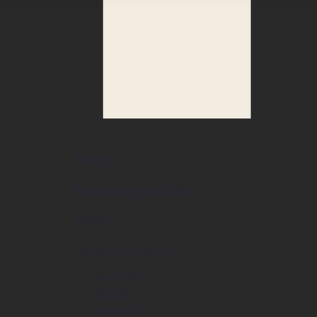
Butiker
Restauranger och caféer
Aktuellt
Om Tumba centrum
Öppettider
Hitta hit
Parkering