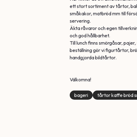
ett stort sortiment av tårtor, ba
småkakor, matbröd mm till försäl
servering.
Äkta råvaror och egen tillverkni
och god hållbarhet.
Till lunch finns smörgåsar, paj
beställning gör vi figurtårtor, b
handgjorda bildtårtor.
Välkomna!
bageri
tårtor kaffe bröd 