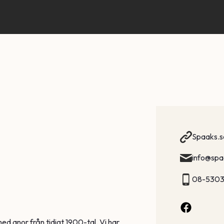
Spaaks.s
info@spa
08-530
med anor från tidigt 1900-tal. Vi har