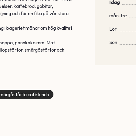
Idag
kelser, kaffebröd, gobitar,
jning och för en fika på vår stora
mån-fre
ng i bageriet månar om hög kvalitet
Lör
Sön
er, soppa, pannkaka mm. Mot
röllopstårtor, smörgåstårtor och
smörgåstårta café lunch