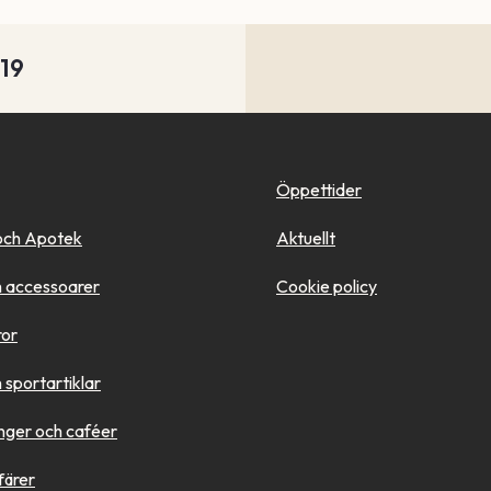
-19
Öppettider
och Apotek
Aktuellt
 accessoarer
Cookie policy
ror
sportartiklar
nger och caféer
färer