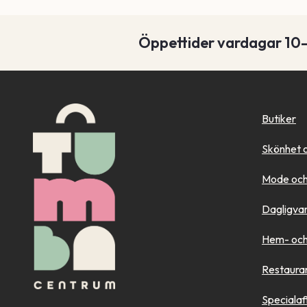
Öppettider vardagar 10
Butiker
Skönhet 
Mode och
Dagligva
Hem- och 
Restaura
Specialaf