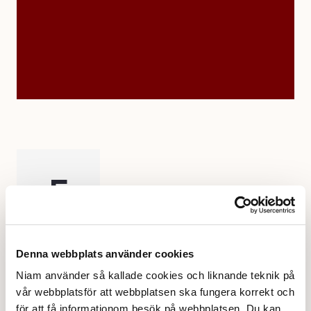
F
Denna webbplats använder cookies
Fitness24seven
Niam använder så kallade cookies och liknande teknik på
vår webbplatsför att webbplatsen ska fungera korrekt och
för att få informationom besök på webbplatsen. Du kan
Fitness24Seven erbjuder ett modernt gym med tillgång