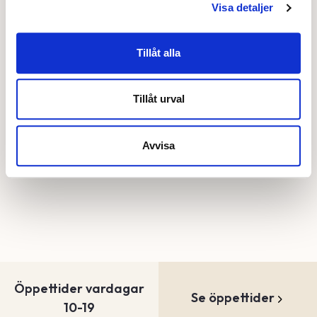
Visa detaljer
info@f24s.com
046-590 09 94
Tillåt alla
Idag
00–23:59
Tillåt urval
Mån-Sön
00–23:59
Avvisa
Öppettider vardagar
Se öppettider
10-19