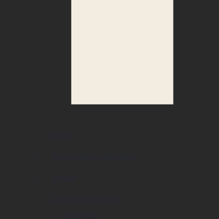
Butiker
Restauranger och caféer
Aktuellt
Om Tumba centrum
Öppettider