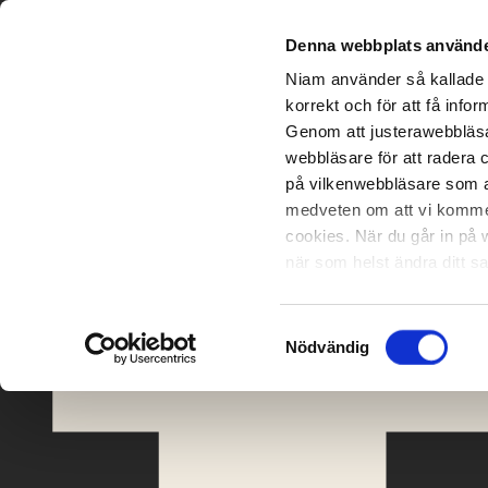
Denna webbplats använde
Niam använder så kallade 
korrekt och för att få inf
Genom att justerawebbläsa
webbläsare för att radera 
på vilkenwebbläsare som an
medveten om att vi kommer 
cookies. När du går in på 
när som helst ändra ditt 
tekniskafunktioner kan du d
Samtyckesval
Nödvändig