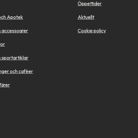
Öppettider
och Apotek
Aktuellt
 accessoarer
Cookie policy
ror
sportartiklar
nger och caféer
färer