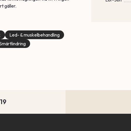
t gäller.
k
Led- & muskelbehandling
Smärtlindring
-19