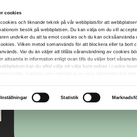
r cookies
cookies och liknande teknik på vår webbplatsför att webbplatse
ormationom besök på webbplatsen. Du kan välja om du vill accept
ren undviker du att ta emot cookies och du kan ocksåanvända 
cookies. Vilken metod somanvänds för att blockera eller ta bort 
vänds. Var du än väljer att tillåta våranvändning av cookies bö
attsamla in information enligt ovan tills du väljer bort våranvä
webbplatsen kan du alltid välja att välja bortcookies i cookie-ba
samtyckehär. Cookies som samlats in av rena säkerhetsskäl eller
ock inte välja bort.
Inställningar
Statistik
Marknadsfö