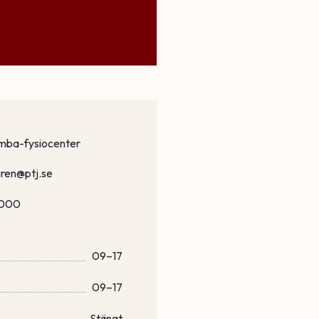
umba-fysiocenter
gren@ptj.se
8000
09–17
09–17
Stängt