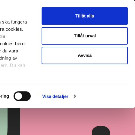
Tillåt alla
n ska fungera
era cookies.
Tillåt urval
din
cookies beror
r du vara
Avvisa
ndning av
nnern. Du kan
ring
Visa detaljer