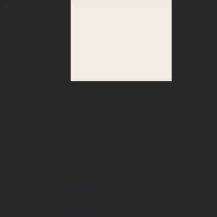
Butiker
Restauranger och caféer
Aktuellt
Om Tumba centrum
Öppettider
Hitta hit
Parkering