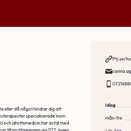
Ptj.se/t
carina.a
072148
Idag
ta eller då något hindrar dig att
ysioterapeuter specialiserade inom
mån-fre
) och idrottsmedicin har avtal med
as till mottagningen via 1177. Ingen
Lör-Sön