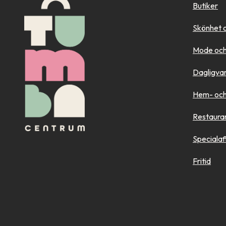
Butiker
Skönhet 
Mode och
Dagligva
Hem- och 
Restaura
Specialaf
Fritid