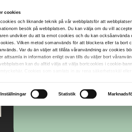
r cookies
cookies och liknande teknik på vår webbplatsför att webbplatse
ormationom besök på webbplatsen. Du kan välja om du vill accept
ren undviker du att ta emot cookies och du kan ocksåanvända 
cookies. Vilken metod somanvänds för att blockera eller ta bort 
vänds. Var du än väljer att tillåta våranvändning av cookies bö
attsamla in information enligt ovan tills du väljer bort våranvä
webbplatsen kan du alltid välja att välja bortcookies i cookie-ba
samtyckehär. Cookies som samlats in av rena säkerhetsskäl eller
ock inte välja bort.
Inställningar
Statistik
Marknadsfö