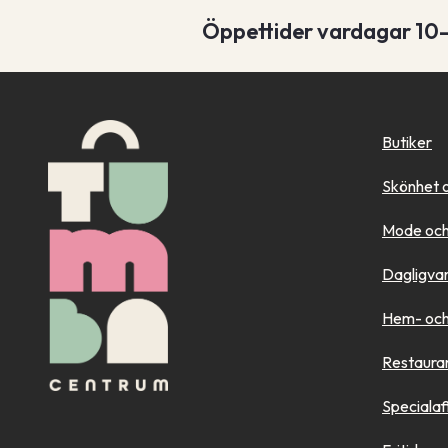
Öppettider vardagar 10
Butiker
Skönhet 
Mode och
Dagligva
Hem- och 
Restaura
Specialaf