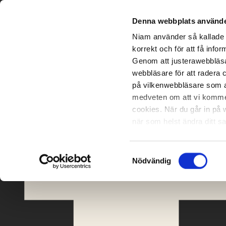
Denna webbplats använde
Niam använder så kallade 
korrekt och för att få inf
Genom att justerawebbläsa
webbläsare för att radera 
på vilkenwebbläsare som an
medveten om att vi kommer 
cookies. När du går in på 
när som helst ändra ditt 
tekniskafunktioner kan du d
Samtyckesval
Nödvändig