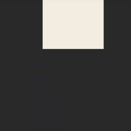
Butiker
Restauranger och caféer
Aktuellt
Om Tumba centrum
Öppettider
Hitta hit
Parkering