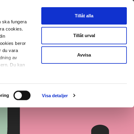
Tillåt alla
n ska fungera
era cookies.
Tillåt urval
din
cookies beror
r du vara
Avvisa
ndning av
nnern. Du kan
ring
Visa detaljer