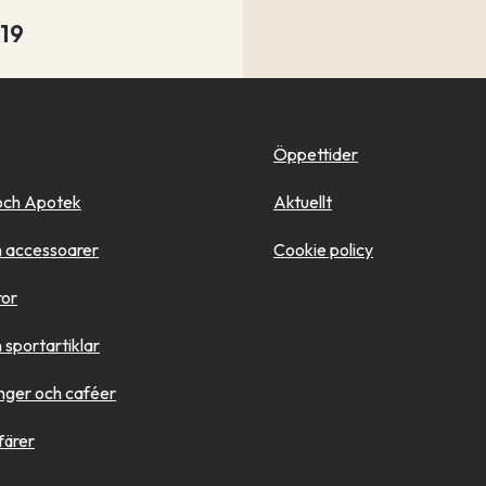
-19
Öppettider
och Apotek
Aktuellt
 accessoarer
Cookie policy
ror
sportartiklar
nger och caféer
färer